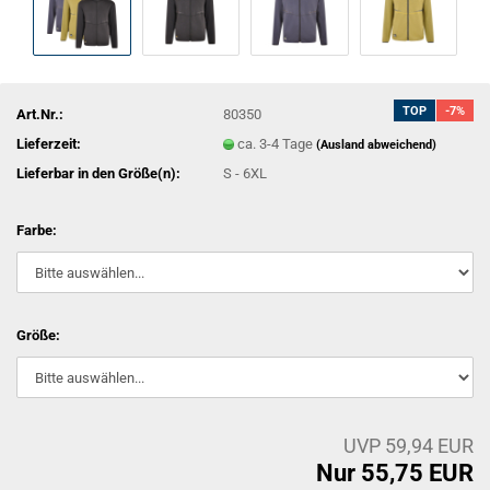
TOP
-7%
Art.Nr.:
80350
Lieferzeit:
ca. 3-4 Tage
(Ausland abweichend)
Lieferbar in den Größe(n):
S - 6XL
Farbe:
Größe:
UVP 59,94 EUR
Nur 55,75 EUR