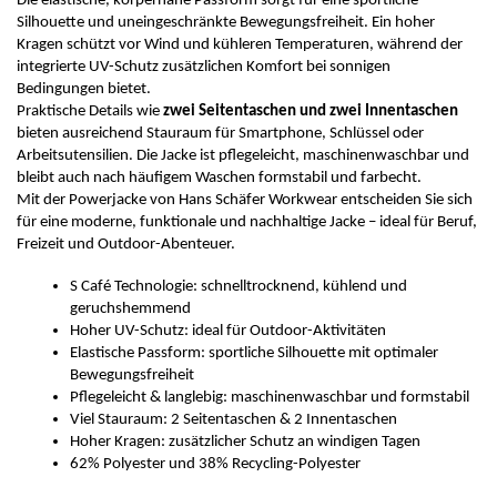
Die elastische, körpernahe Passform sorgt für eine sportliche
Silhouette und uneingeschränkte Bewegungsfreiheit. Ein hoher
Kragen schützt vor Wind und kühleren Temperaturen, während der
integrierte UV-Schutz zusätzlichen Komfort bei sonnigen
Bedingungen bietet.
Praktische Details wie
zwei Seitentaschen und zwei Innentaschen
bieten ausreichend Stauraum für Smartphone, Schlüssel oder
Arbeitsutensilien. Die Jacke ist pflegeleicht, maschinenwaschbar und
bleibt auch nach häufigem Waschen formstabil und farbecht.
Mit der Powerjacke von Hans Schäfer Workwear entscheiden Sie sich
für eine moderne, funktionale und nachhaltige Jacke – ideal für Beruf,
Freizeit und Outdoor-Abenteuer.
S Café Technologie: schnelltrocknend, kühlend und
geruchshemmend
Hoher UV-Schutz: ideal für Outdoor-Aktivitäten
Elastische Passform: sportliche Silhouette mit optimaler
Bewegungsfreiheit
Pflegeleicht & langlebig: maschinenwaschbar und formstabil
Viel Stauraum: 2 Seitentaschen & 2 Innentaschen
Hoher Kragen: zusätzlicher Schutz an windigen Tagen
62% Polyester und 38% Recycling-Polyester