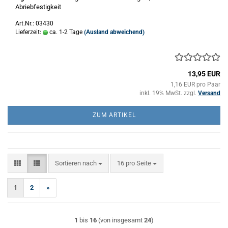
Abriebfestigkeit
Art.Nr.: 03430
Lieferzeit:
ca. 1-2 Tage
(Ausland abweichend)
13,95 EUR
1,16 EUR pro Paar
inkl. 19% MwSt. zzgl.
Versand
ZUM ARTIKEL
Sortieren nach
pro Seite
Sortieren nach
16 pro Seite
1
2
»
1
bis
16
(von insgesamt
24
)