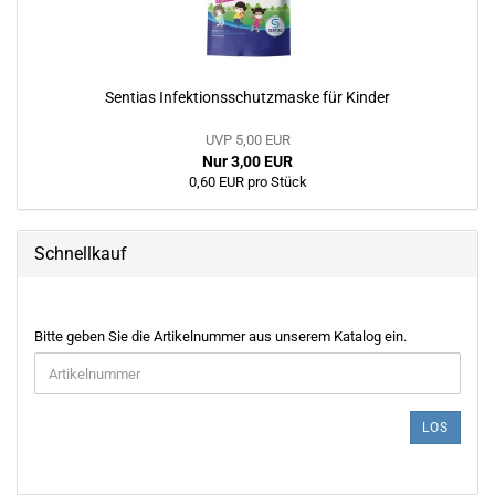
Sentias Infektionsschutzmaske für Kinder
UVP 5,00 EUR
Nur 3,00 EUR
0,60 EUR pro Stück
Schnellkauf
BITTE
Bitte geben Sie die Artikelnummer aus unserem Katalog ein.
GEBEN
SIE
DIE
ARTIKELNUMMER
LOS
AUS
UNSEREM
KATALOG
EIN.