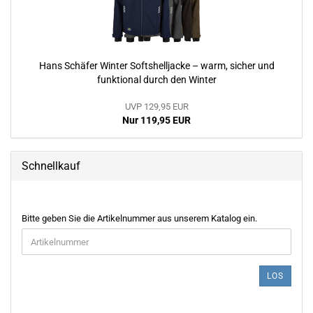
Hans Schäfer Winter Softshelljacke – warm, sicher und
funktional durch den Winter
UVP 129,95 EUR
Nur 119,95 EUR
Schnellkauf
BITTE
Bitte geben Sie die Artikelnummer aus unserem Katalog ein.
GEBEN
SIE
DIE
ARTIKELNUMMER
LOS
AUS
UNSEREM
KATALOG