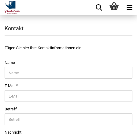
https://x.klarnacdn.net/payment-method/assets/badges/generic/
https://x.klarnacdn.net/payment-method/assets/badges/generic/
Kontakt
Fügen Sie hier Ihre Kontaktinformationen ein.
KONTAKT
Name
E-Mail
Betreff
Nachricht