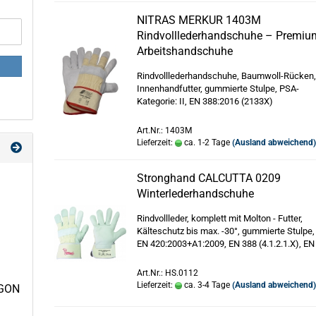
NITRAS MERKUR 1403M
Rindvolllederhandschuhe – Premiu
Arbeitshandschuhe
Rindvolllederhandschuhe, Baumwoll-Rücken
Innenhandfutter, gummierte Stulpe, PSA-
Kategorie: II, EN 388:2016 (2133X)
Art.Nr.: 1403M
Lieferzeit:
ca. 1-2 Tage
(Ausland abweichend
Stronghand CALCUTTA 0209
Winterlederhandschuhe
Rindvollleder, komplett mit Molton - Futter,
Kälteschutz bis max. -30°, gummierte Stulpe,
EN 420:2003+A1:2009, EN 388 (4.1.2.1.X), EN
Art.Nr.: HS.0112
Lieferzeit:
ca. 3-4 Tage
(Ausland abweichend
RGON