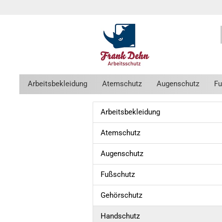
https://x.klarnacdn.net/payment-met
https://x.klarnacdn.net/payment-met
Arbeitsbekleidung
Atemschutz
Augenschutz
Fu
Arbeitsbekleidung
Atemschutz
Augenschutz
Fußschutz
Gehörschutz
Handschutz