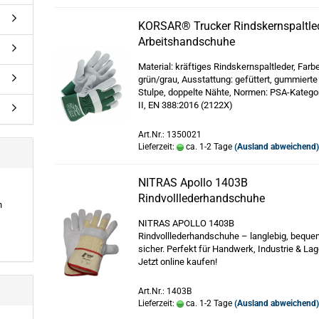
KORSAR® Trucker Rindskernspaltle
Arbeitshandschuhe
Material: kräftiges Rindskernspaltleder, Farbe
grün/grau, Ausstattung: gefüttert, gummierte
Stulpe, doppelte Nähte, Normen: PSA-Katego
II, EN 388:2016 (2122X)
Art.Nr.: 1350021
Lieferzeit:
ca. 1-2 Tage
(Ausland abweichend
NITRAS Apollo 1403B
Rindvolllederhandschuhe
h
NITRAS APOLLO 1403B
Rindvolllederhandschuhe – langlebig, beque
sicher. Perfekt für Handwerk, Industrie & Lag
Jetzt online kaufen!
Art.Nr.: 1403B
Lieferzeit:
ca. 1-2 Tage
(Ausland abweichend