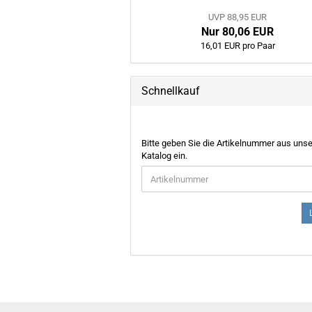
UVP 88,95 EUR
Nur 80,06 EUR
16,01 EUR pro Paar
Schnellkauf
BITTE
Bitte geben Sie die Artikelnummer aus uns
GEBEN
Katalog ein.
SIE
DIE
ARTIKELNUMMER
AUS
UNSEREM
KATALOG
EIN.