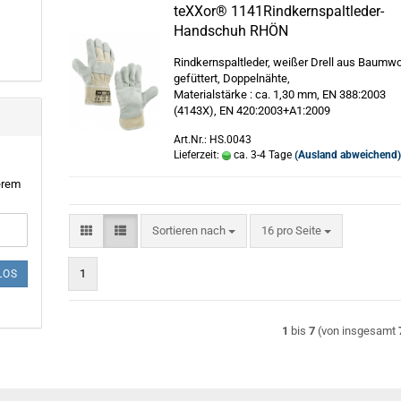
teXXor® 1141Rindkernspaltleder-
Handschuh RHÖN
Rindkernspaltleder, weißer Drell aus Baumwo
gefüttert, Doppelnähte,
Materialstärke : ca. 1,30 mm, EN 388:2003
(4143X), EN 420:2003+A1:2009
Art.Nr.: HS.0043
Lieferzeit:
ca. 3-4 Tage
(Ausland abweichend
erem
Sortieren nach
pro Seite
Sortieren nach
16 pro Seite
1
LOS
1
bis
7
(von insgesamt