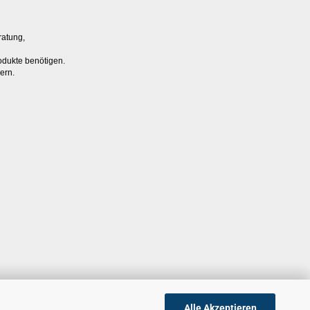
ratung,
odukte benötigen.
ern.
Alle Akzeptieren