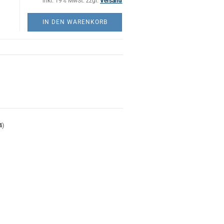
inkl. 19% MwSt. zzgl.
Versand
IN DEN WARENKORB
)
4
)