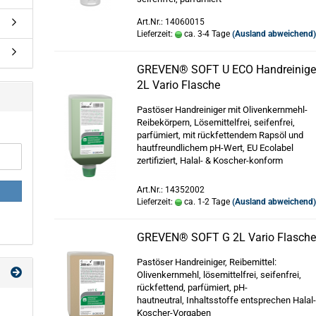
Art.Nr.: 14060015
Lieferzeit:
ca. 3-4 Tage
(Ausland abweichend
GREVEN® SOFT U ECO Handreinige
2L Vario Flasche
Pastöser Handreiniger mit Olivenkernmehl-
Reibekörpern, Lösemittelfrei, seifenfrei,
parfümiert, mit rückfettendem Rapsöl und
hautfreundlichem pH-Wert, EU Ecolabel
zertifiziert, Halal- & Koscher-konform
Art.Nr.: 14352002
Lieferzeit:
ca. 1-2 Tage
(Ausland abweichend
GREVEN® SOFT G 2L Vario Flasch
Pastöser Handreiniger, Reibemittel:
Olivenkernmehl, lösemittelfrei, seifenfrei,
rückfettend, parfümiert, pH-
hautneutral, Inhaltsstoffe entsprechen Halal
Koscher-Vorgaben