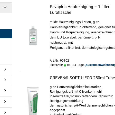
Pevaplus Hautreinigung – 1 Liter
Euroflasche
milde Hautreinigungs-Lotion,
gute
Hautverträglichkeit,
rückfettend,
geeignet fü
Hand- und Körperreinigung,
ausgezeichnet 
dem EU Ecolabel,
parfümiert,
pH-
hautneutral,
mit
Perlglanz,
silikonfrei,
dermatologisch getest
Art.Nr.: 90102
Lieferzeit:
ca. 3-4 Tage
(Ausland abweichend
GREVEN® SOFT U ECO 250ml Tube
gute Hautverträglichkeit bei starker
Reinigungskraft mit Olivenkernmehl
lösemittelfrei,mit rückfettendem Rapsöl zur
Reinigungsverstärkung
dem natürlichen pH-Wert der menschlichen 
angepasst
seifenfrei, parfümiert