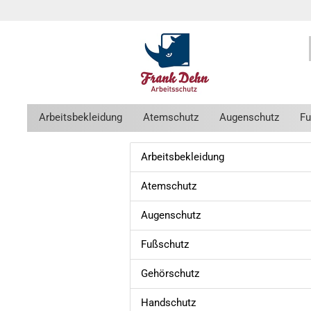
https://x.klarnacdn.net/payment-met
https://x.klarnacdn.net/payment-met
Arbeitsbekleidung
Atemschutz
Augenschutz
Fu
Arbeitsbekleidung
Atemschutz
Augenschutz
Fußschutz
Gehörschutz
Handschutz