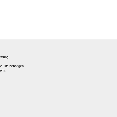
ratung,
odukte benötigen.
ern.