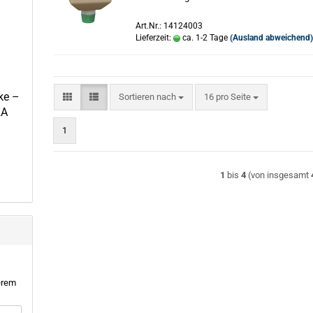
Art.Nr.: 14124003
Lieferzeit:
ca. 1-2 Tage
(Ausland abweichend
ke –
Sortieren nach
pro Seite
Sortieren nach
16 pro Seite
RA
)
1
1
bis
4
(von insgesamt
erem