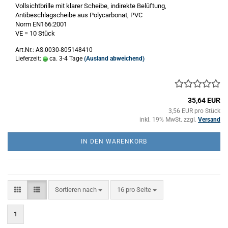
Vollsichtbrille mit klarer Scheibe, indirekte Belüftung,
Antibeschlagscheibe aus Polycarbonat, PVC
Norm EN166:2001
VE = 10 Stück
Art.Nr.: AS.0030-805148410
Lieferzeit:
ca. 3-4 Tage
(Ausland abweichend)
35,64 EUR
3,56 EUR pro Stück
inkl. 19% MwSt. zzgl.
Versand
IN DEN WARENKORB
Sortieren nach
pro Seite
Sortieren nach
16 pro Seite
1